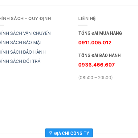
HÍNH SÁCH – QUY ĐỊNH
LIÊN HỆ
HÍNH SÁCH VẬN CHUYỂN
TỔNG ĐÀI MUA HÀNG
0911.005.012
HÍNH SÁCH BẢO MẬT
HÍNH SÁCH BẢO HÀNH
TỔNG ĐÀI BẢO HÀNH
HÍNH SÁCH ĐỔI TRẢ
0936.466.607
(08h00 – 20h00)
ĐỊA CHỈ CÔNG TY