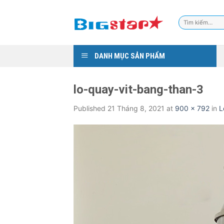
Skip
to
Tìm
content
kiếm:
DANH MỤC SẢN PHẨM
lo-quay-vit-bang-than-3
Published
21 Tháng 8, 2021
at
900 × 792
in
L