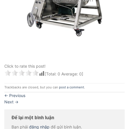
Click to rate this post!
[Total:
0
Average:
0
]
Trackbacks are closed, but you can
post a comment
.
←
Previous
Next
→
Để lại một bình luận
Bạn phải
đăng nhập
để gửi bình luận.