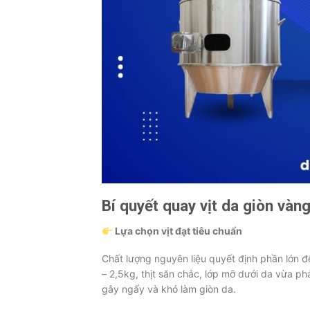
Bí quyết quay vịt da giòn vàn
Lựa chọn vịt đạt tiêu chuẩn
Chất lượng nguyên liệu quyết định phần lớn đ
– 2,5kg, thịt săn chắc, lớp mỡ dưới da vừa ph
gây ngấy và khó làm giòn da.