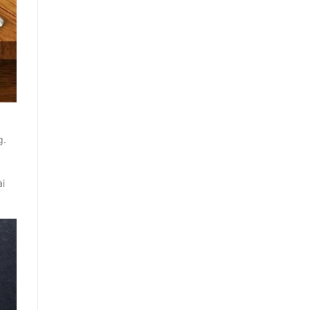
g.
ài