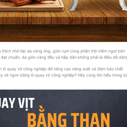
u thích nhờ lớp da vàng óng, giòn rụm cùng phần thịt mềm ngọt bên
y đạt chuẩn, da giòn vàng đều và hấp dẫn không phải là điều dễ dàn
ọn lò quay vịt công nghiệp để nâng cao năng suất và đảm bảo chất
y vịt ngon bằng lò quay vịt công nghiệp? Hãy cùng tìm hiểu trong b