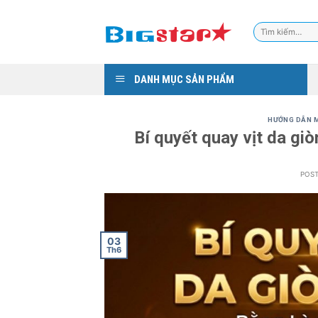
Skip
to
Tìm
content
kiếm:
DANH MỤC SẢN PHẨM
HƯỚNG DẪN M
Bí quyết quay vịt da gi
POS
03
Th6