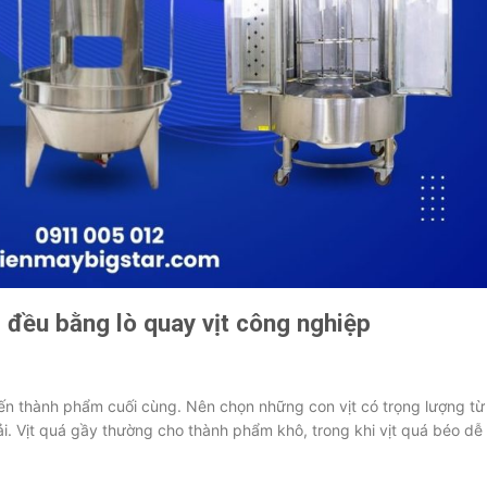
g đều bằng lò quay vịt công nghiệp
ến thành phẩm cuối cùng. Nên chọn những con vịt có trọng lượng từ
ải. Vịt quá gầy thường cho thành phẩm khô, trong khi vịt quá béo dễ