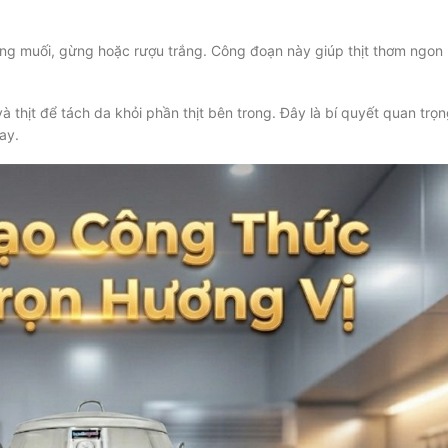
ằng muối, gừng hoặc rượu trắng. Công đoạn này giúp thịt thơm ngon
à thịt để tách da khỏi phần thịt bên trong. Đây là bí quyết quan trọ
ay.