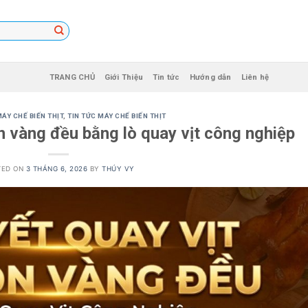
TRANG CHỦ
Giới Thiệu
Tin tức
Hướng dẫn
Liên hệ
ÁY CHẾ BIẾN THỊT
,
TIN TỨC MÁY CHẾ BIẾN THỊT
òn vàng đều bằng lò quay vịt công nghiệp
TED ON
3 THÁNG 6, 2026
BY
THÚY VY