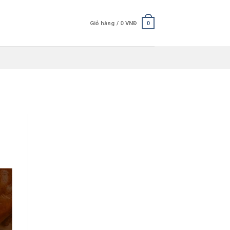
Giỏ hàng /
0
VNĐ
0