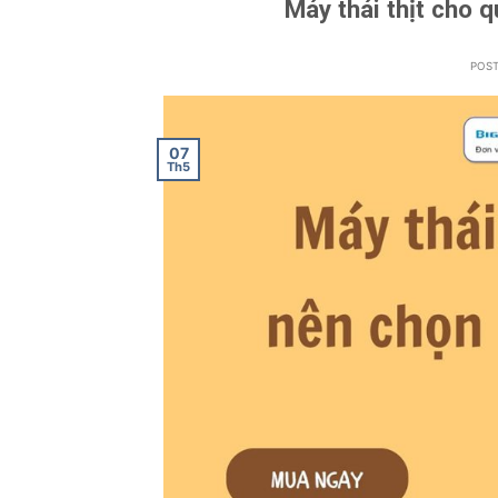
Máy thái thịt cho q
POS
07
Th5