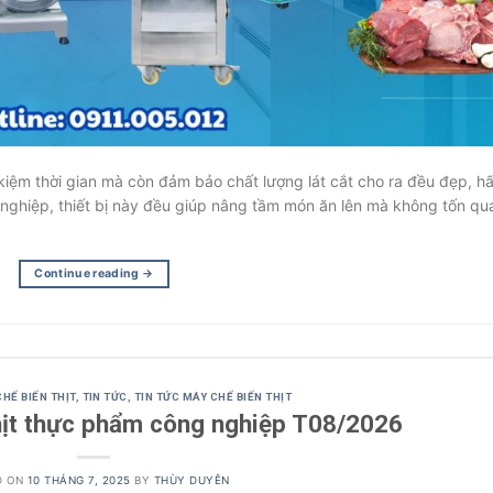
 kiệm thời gian mà còn đảm bảo chất lượng lát cắt cho ra đều đẹp, h
g nghiệp, thiết bị này đều giúp nâng tầm món ăn lên mà không tốn qu
Continue reading
→
HẾ BIẾN THỊT
,
TIN TỨC
,
TIN TỨC MÁY CHẾ BIẾN THỊT
hịt thực phẩm công nghiệp T08/2026
D ON
10 THÁNG 7, 2025
BY
THÙY DUYÊN