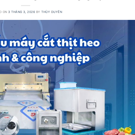
D ON
3 THÁNG 3, 2026
BY
THÙY DUYÊN