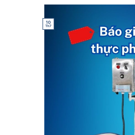
10
Th7