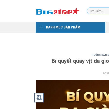
Skip
to
Tìm
content
kiếm:
DANH MỤC SẢN PHẨM
HƯỚNG DẪN M
Bí quyết quay vịt da gi
POS
03
Th6