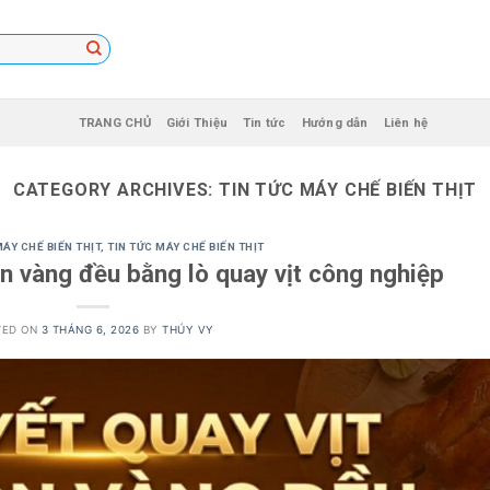
TRANG CHỦ
Giới Thiệu
Tin tức
Hướng dẫn
Liên hệ
CATEGORY ARCHIVES:
TIN TỨC MÁY CHẾ BIẾN THỊT
ÁY CHẾ BIẾN THỊT
,
TIN TỨC MÁY CHẾ BIẾN THỊT
òn vàng đều bằng lò quay vịt công nghiệp
TED ON
3 THÁNG 6, 2026
BY
THÚY VY