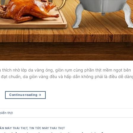
u thích nhờ lớp da vàng óng, giòn rụm cùng phần thịt mềm ngọt bên
y đạt chuẩn, da giòn vàng đều và hấp dẫn không phải là điều dễ dàn
Continue reading
→
biến thịt
ẪN MÁY THÁI THỊT
,
TIN TỨC MÁY THÁI THỊT