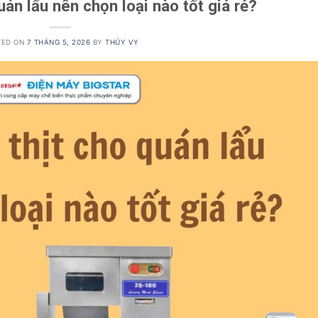
uán lẩu nên chọn loại nào tốt giá rẻ?
TED ON
7 THÁNG 5, 2026
BY
THÚY VY