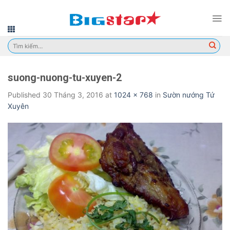
Skip
to
content
Tìm
kiếm:
suong-nuong-tu-xuyen-2
Published
30 Tháng 3, 2016
at
1024 × 768
in
Sườn nướng Tứ
Xuyên