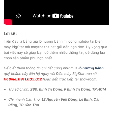
Lời kết
Trên đây là bảng giá lò nướng bánh mì công nghiệp tại Điện
máy BigStar mà maythaithit.net gửi đến bạn đọc. Hy vọng qua
bài viết này sẽ giúp bạn có thêm nhiều thông tin, dễ dàng lựa
chọn sản phẩm phù hợp nhất.
Để biết thêm thông tin chi tiết cũng như mua
lò nướng bánh
,
quý khách hãy liên hệ ngay với Điện máy BigStar qua số
Hotline: 0911.005.012
hoặc đến trực tiếp tại showroom:
Trụ sở chính:
280, Bình Trị Đông, P Bình Trị Đông, TP HCM
Chi nhánh Cần Thơ:
12 Nguyễn Việt Dũng, Lê Bình, Cái
Răng, TP.Cần Thơ