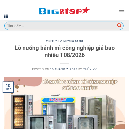
Skip
to
content
Tìm
kiếm:
TIN TỨC LÒ NƯỚNG BÁNH
Lò nướng bánh mì công nghiệp giá bao
nhiêu T08/2026
POSTED ON
10 THÁNG 7, 2023
BY
THÚY VY
10
Th7